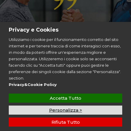
Privacy e Cookies
Utilizziamo i cookie per il funzionamento corretto del sito
internet e per tenere traccia di come interagisci con esso,
© 2023
in modo da poterti offrire un'esperienza migliore e
I-Sports
| Via Vincenzo Viviani, 8 | 20124
personalizzata. Utilizzeremo i cookie solo se acconsenti
Milano
facendo clic su "Accetta tutti" oppure puoi gestire le
P.I. 12299350962
preferenze dei singoli cookie dalla sezione "Personalizza".
All Rights Reserved | Design by
Aries Srl
section.
Privacy&Cookie Policy
Seguici sui Social
Accetta Tutto
Personalizza >
Rifiuta Tutto