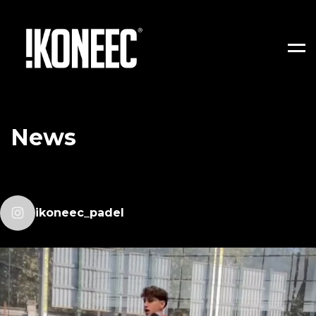
Men
News
ikoneec_padel